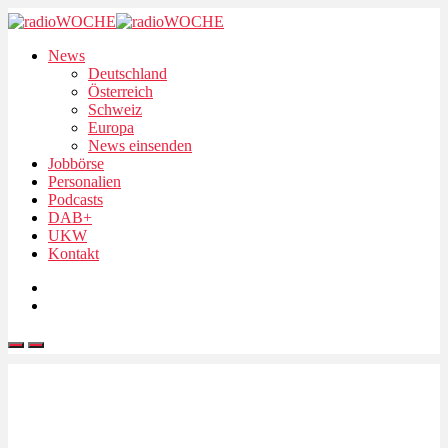
News
Deutschland
Österreich
Schweiz
Europa
News einsenden
Jobbörse
Personalien
Podcasts
DAB+
UKW
Kontakt