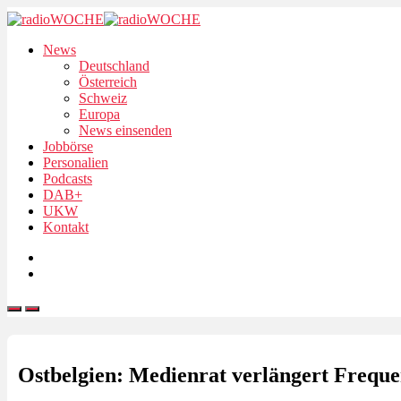
News
Deutschland
Österreich
Schweiz
Europa
News einsenden
Jobbörse
Personalien
Podcasts
DAB+
UKW
Kontakt
Ostbelgien: Medienrat verlängert Frequ