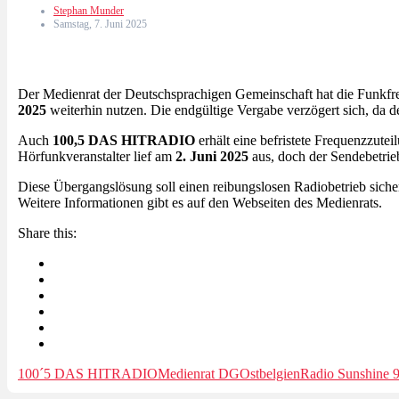
Stephan Munder
Samstag, 7. Juni 2025
Der Medienrat der Deutschsprachigen Gemeinschaft hat die Funkfr
2025
weiterhin nutzen. Die endgültige Vergabe verzögert sich, da d
Auch
100,5 DAS HITRADIO
erhält eine befristete Frequenzzutei
Hörfunkveranstalter lief am
2. Juni 2025
aus, doch der Sendebetri
Diese Übergangslösung soll einen reibungslosen Radiobetrieb siche
Weitere Informationen gibt es auf den Webseiten des Medienrats.
Share this:
100´5 DAS HITRADIO
Medienrat DG
Ostbelgien
Radio Sunshine 