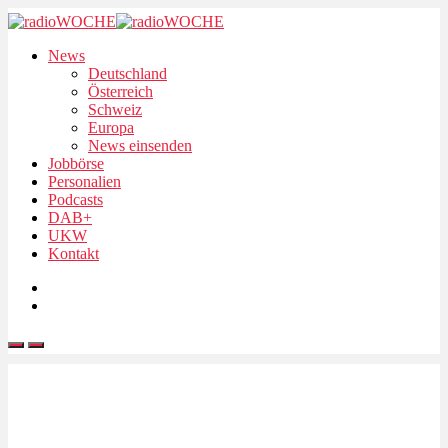
News
Deutschland
Österreich
Schweiz
Europa
News einsenden
Jobbörse
Personalien
Podcasts
DAB+
UKW
Kontakt