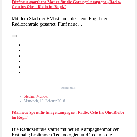
Fünf neue sportliche Motive für die Gattungskampagne „Radio.
Geht ins Ohr – Bleibt im Kopf.“
Mit dem Start der EM ist auch der neue Flight der
Radiozentrale gestartet. Fünf neue…
Radiozentrale
Stephan Munder
Mittwoch, 10. Februar 2016
Fünf neue Spots für Imagekampagne „Radio. Geht ins Ohr. Bleibt
im Kopf.“
Die Radiozentrale startet mit neuen Kampagnenmotiven.
Erstmalig bestimmen Technologien und Technik die