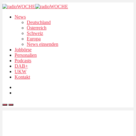
News
Deutschland
Österreich
Schweiz
Europa
News einsenden
Jobbörse
Personalien
Podcasts
DAB+
UKW
Kontakt