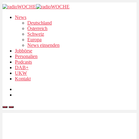
News
Deutschland
Österreich
Schweiz
Europa
News einsenden
Jobbörse
Personalien
Podcasts
DAB+
UKW
Kontakt