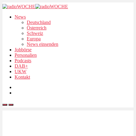
News
Deutschland
Österreich
Schweiz
Europa
News einsenden
Jobbörse
Personalien
Podcasts
DAB+
UKW
Kontakt