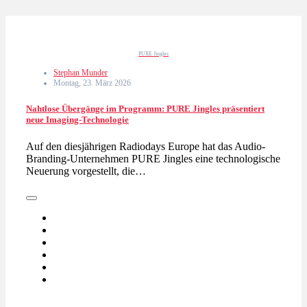
PURE Jingles
Stephan Munder
Montag, 23. März 2026
Nahtlose Übergänge im Programm: PURE Jingles präsentiert
neue Imaging-Technologie
Auf den diesjährigen Radiodays Europe hat das Audio-
Branding-Unternehmen PURE Jingles eine technologische
Neuerung vorgestellt, die…