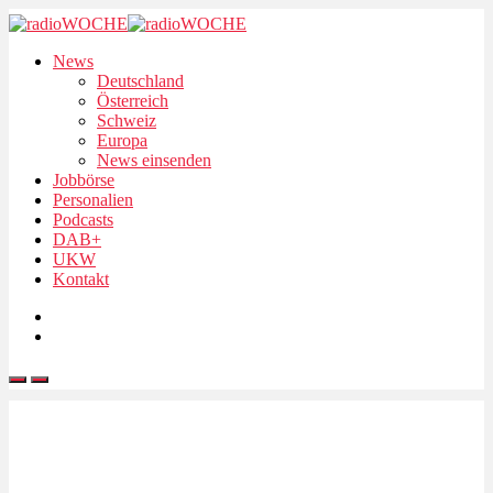
News
Deutschland
Österreich
Schweiz
Europa
News einsenden
Jobbörse
Personalien
Podcasts
DAB+
UKW
Kontakt