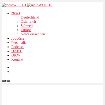
News
Deutschland
Österreich
Schweiz
Europa
News einsenden
Jobbörse
Personalien
Podcasts
DAB+
UKW
Kontakt