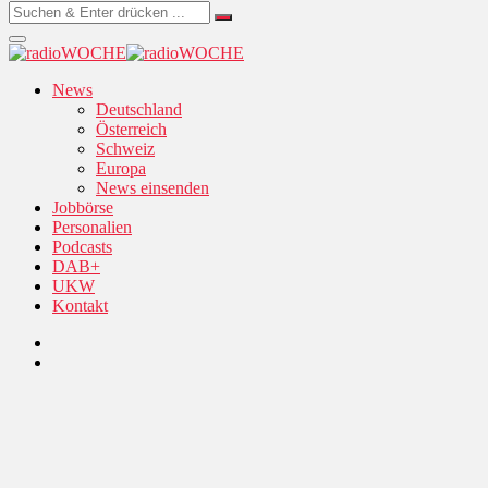
News
Deutschland
Österreich
Schweiz
Europa
News einsenden
Jobbörse
Personalien
Podcasts
DAB+
UKW
Kontakt