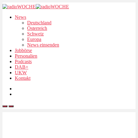
News
Deutschland
Österreich
Schweiz
Europa
News einsenden
Jobbörse
Personalien
Podcasts
DAB+
UKW
Kontakt