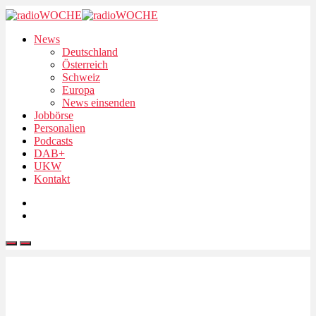
News
Deutschland
Österreich
Schweiz
Europa
News einsenden
Jobbörse
Personalien
Podcasts
DAB+
UKW
Kontakt