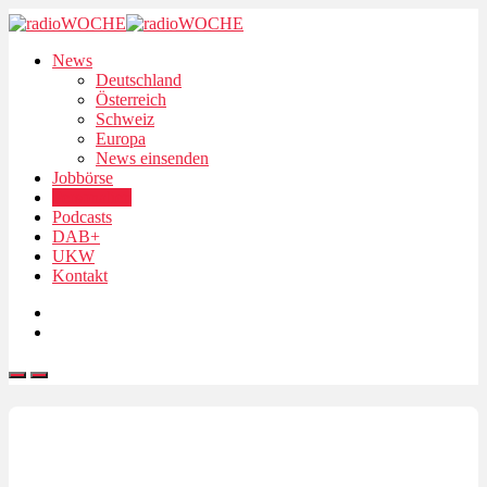
News
Deutschland
Österreich
Schweiz
Europa
News einsenden
Jobbörse
Personalien
Podcasts
DAB+
UKW
Kontakt