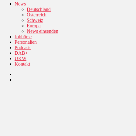
News
Deutschland
Österreich
Schweiz
Europa
News einsenden
Jobbörse
Personalien
Podcasts
DAB+
UKW
Kontakt