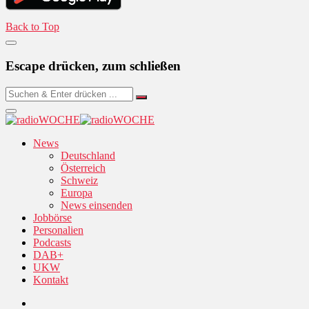
Back to Top
Escape drücken, zum schließen
News
Deutschland
Österreich
Schweiz
Europa
News einsenden
Jobbörse
Personalien
Podcasts
DAB+
UKW
Kontakt