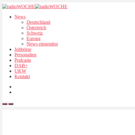
News
Deutschland
Österreich
Schweiz
Europa
News einsenden
Jobbörse
Personalien
Podcasts
DAB+
UKW
Kontakt