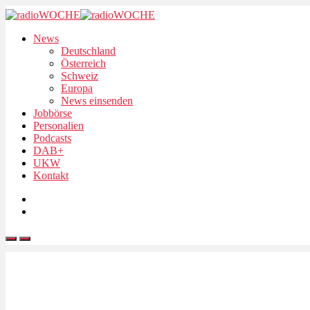
News
Deutschland
Österreich
Schweiz
Europa
News einsenden
Jobbörse
Personalien
Podcasts
DAB+
UKW
Kontakt