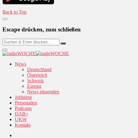
Back to Top
Escape drücken, zum schließen
News
Deutschland
Österreich
Schweiz
Europa
News einsenden
Jobbörse
Personalien
Podcasts
DAB+
UKW
Kontakt