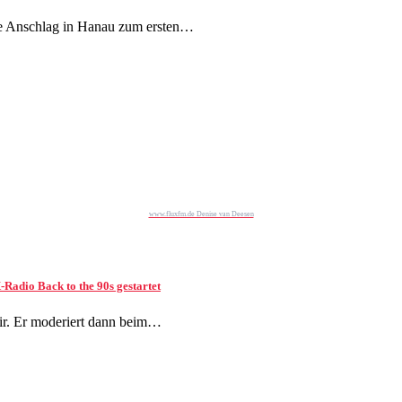
erte Anschlag in Hanau zum ersten…
www.fluxfm.de Denise van Deesen
adio Back to the 90s gestartet
r. Er moderiert dann beim…