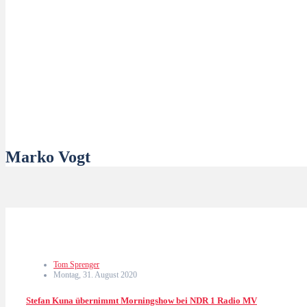
Marko Vogt
Tom Sprenger
Montag, 31. August 2020
Stefan Kuna übernimmt Morningshow bei NDR 1 Radio MV