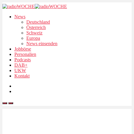
News
Deutschland
Österreich
Schweiz
Europa
News einsenden
Jobbörse
Personalien
Podcasts
DAB+
UKW
Kontakt