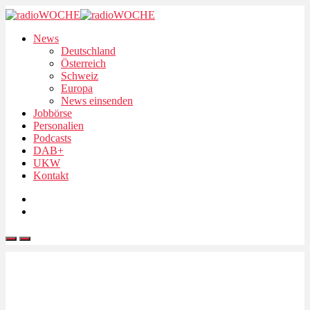
News
Deutschland
Österreich
Schweiz
Europa
News einsenden
Jobbörse
Personalien
Podcasts
DAB+
UKW
Kontakt