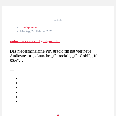
radio ffn
Tom Sprenger
Montag, 22. Februar 2021
radio ffn erweitert Digitalportfolio
Das niedersächsische Privatradio ffn hat vier neue
Audiostreams gelauncht: „ffn rockt!“, „ffn Gold“, „ffn
80er“…
ffn