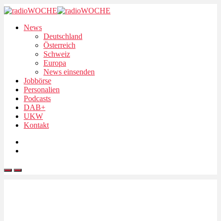
News
Deutschland
Österreich
Schweiz
Europa
News einsenden
Jobbörse
Personalien
Podcasts
DAB+
UKW
Kontakt