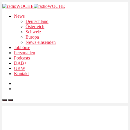
News
Deutschland
Österreich
Schweiz
Europa
News einsenden
Jobbörse
Personalien
Podcasts
DAB+
UKW
Kontakt