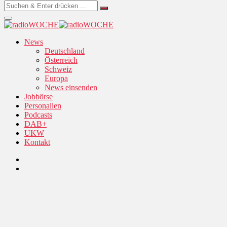
News
Deutschland
Österreich
Schweiz
Europa
News einsenden
Jobbörse
Personalien
Podcasts
DAB+
UKW
Kontakt