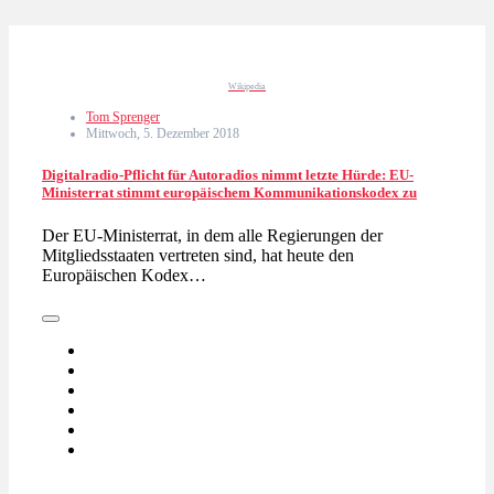
Wikipedia
Tom Sprenger
Mittwoch, 5. Dezember 2018
Digitalradio-Pflicht für Autoradios nimmt letzte Hürde: EU-
Ministerrat stimmt europäischem Kommunikationskodex zu
Der EU-Ministerrat, in dem alle Regierungen der
Mitgliedsstaaten vertreten sind, hat heute den
Europäischen Kodex…