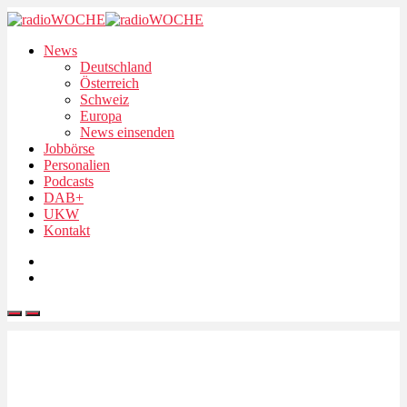
News
Deutschland
Österreich
Schweiz
Europa
News einsenden
Jobbörse
Personalien
Podcasts
DAB+
UKW
Kontakt