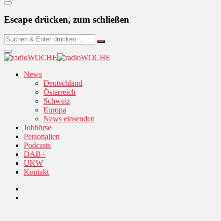
Escape drücken, zum schließen
News
Deutschland
Österreich
Schweiz
Europa
News einsenden
Jobbörse
Personalien
Podcasts
DAB+
UKW
Kontakt