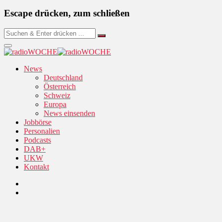
Escape drücken, zum schließen
News
Deutschland
Österreich
Schweiz
Europa
News einsenden
Jobbörse
Personalien
Podcasts
DAB+
UKW
Kontakt