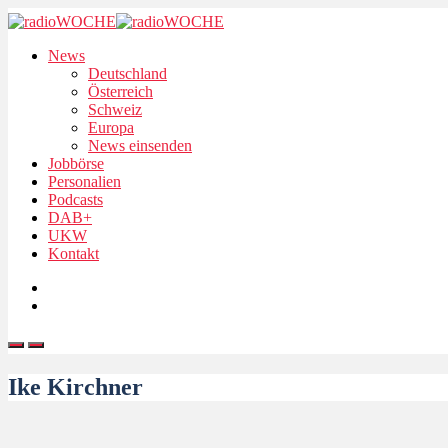
News
Deutschland
Österreich
Schweiz
Europa
News einsenden
Jobbörse
Personalien
Podcasts
DAB+
UKW
Kontakt
Ike Kirchner