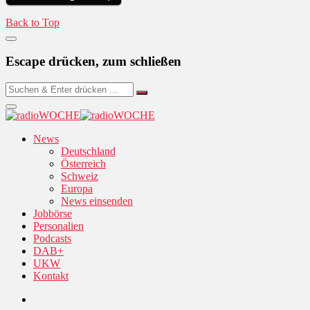
Back to Top
Escape drücken, zum schließen
News
Deutschland
Österreich
Schweiz
Europa
News einsenden
Jobbörse
Personalien
Podcasts
DAB+
UKW
Kontakt