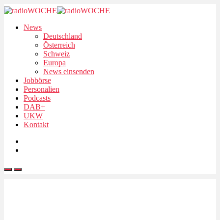
News
Deutschland
Österreich
Schweiz
Europa
News einsenden
Jobbörse
Personalien
Podcasts
DAB+
UKW
Kontakt