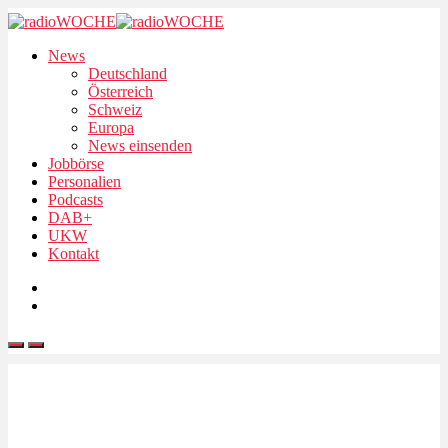
News
Deutschland
Österreich
Schweiz
Europa
News einsenden
Jobbörse
Personalien
Podcasts
DAB+
UKW
Kontakt