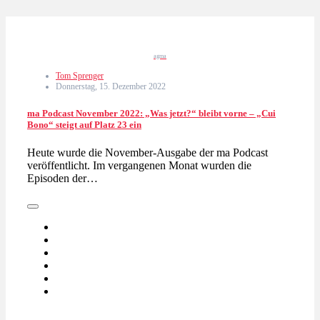
agma
Tom Sprenger
Donnerstag, 15. Dezember 2022
ma Podcast November 2022: „Was jetzt?“ bleibt vorne – „Cui
Bono“ steigt auf Platz 23 ein
Heute wurde die November-Ausgabe der ma Podcast
veröffentlicht. Im vergangenen Monat wurden die
Episoden der…