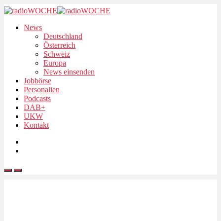
News
Deutschland
Österreich
Schweiz
Europa
News einsenden
Jobbörse
Personalien
Podcasts
DAB+
UKW
Kontakt