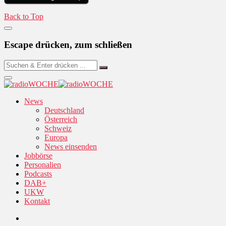
Back to Top
Escape drücken, zum schließen
News
Deutschland
Österreich
Schweiz
Europa
News einsenden
Jobbörse
Personalien
Podcasts
DAB+
UKW
Kontakt