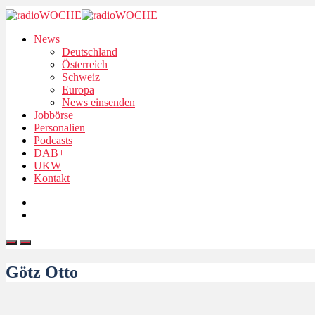
News
Deutschland
Österreich
Schweiz
Europa
News einsenden
Jobbörse
Personalien
Podcasts
DAB+
UKW
Kontakt
Götz Otto