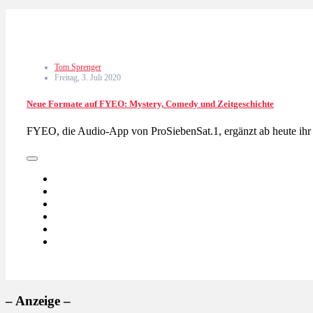
Tom Sprenger
Freitag, 3. Juli 2020
Neue Formate auf FYEO: Mystery, Comedy und Zeitgeschichte
FYEO, die Audio-App von ProSiebenSat.1, ergänzt ab heute ihr
– Anzeige –