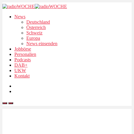
News
Deutschland
Österreich
Schweiz
Europa
News einsenden
Jobbörse
Personalien
Podcasts
DAB+
UKW
Kontakt