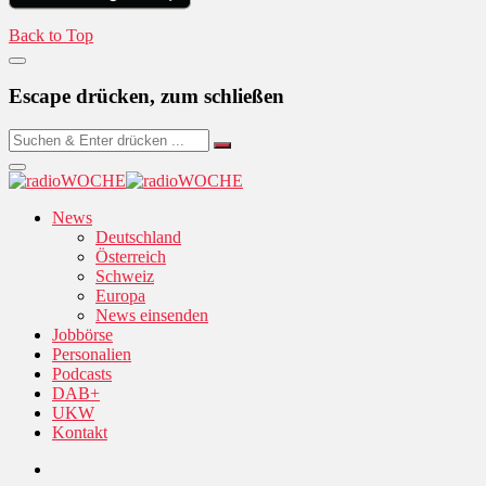
Back to Top
Escape drücken, zum schließen
News
Deutschland
Österreich
Schweiz
Europa
News einsenden
Jobbörse
Personalien
Podcasts
DAB+
UKW
Kontakt