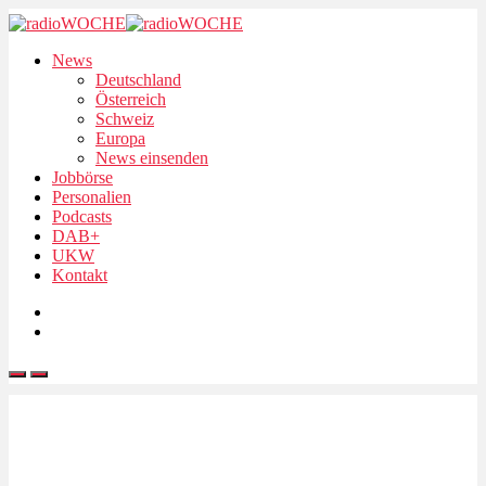
News
Deutschland
Österreich
Schweiz
Europa
News einsenden
Jobbörse
Personalien
Podcasts
DAB+
UKW
Kontakt