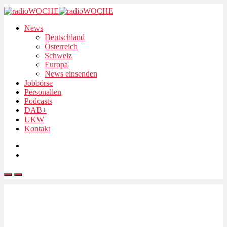
News
Deutschland
Österreich
Schweiz
Europa
News einsenden
Jobbörse
Personalien
Podcasts
DAB+
UKW
Kontakt