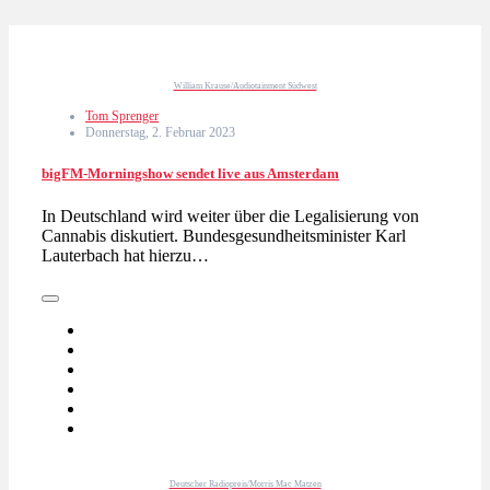
William Krause/Audiotainment Südwest
Tom Sprenger
Donnerstag, 2. Februar 2023
bigFM-Morningshow sendet live aus Amsterdam
In Deutschland wird weiter über die Legalisierung von
Cannabis diskutiert. Bundesgesundheitsminister Karl
Lauterbach hat hierzu…
Deutscher Radiopreis/Morris Mac Matzen