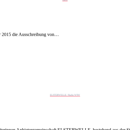
er 2015 die Ausschreibung von…
ELSTERWELLE / Radio WSW
talterinnen Anbietergemeinschaft ELSTERWELLE, bestehend aus der 