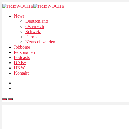
News
Deutschland
Österreich
Schweiz
Europa
News einsenden
Jobbörse
Personalien
Podcasts
DAB+
UKW
Kontakt