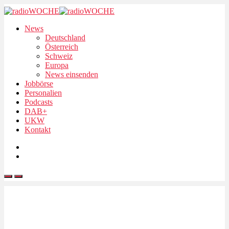
News
Deutschland
Österreich
Schweiz
Europa
News einsenden
Jobbörse
Personalien
Podcasts
DAB+
UKW
Kontakt