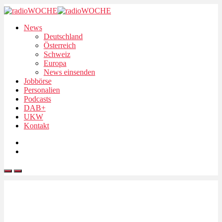
News
Deutschland
Österreich
Schweiz
Europa
News einsenden
Jobbörse
Personalien
Podcasts
DAB+
UKW
Kontakt