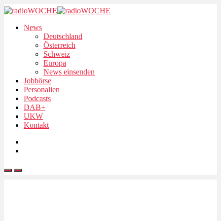
News
Deutschland
Österreich
Schweiz
Europa
News einsenden
Jobbörse
Personalien
Podcasts
DAB+
UKW
Kontakt