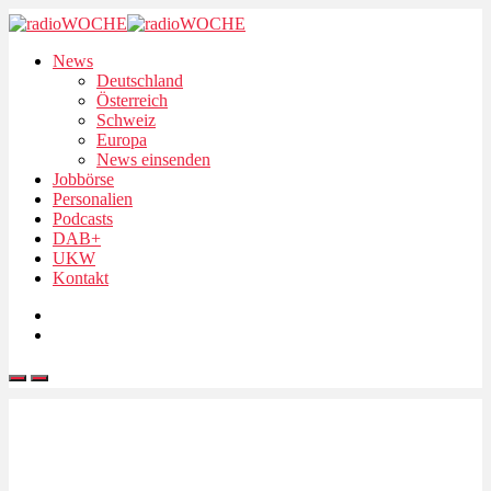
News
Deutschland
Österreich
Schweiz
Europa
News einsenden
Jobbörse
Personalien
Podcasts
DAB+
UKW
Kontakt