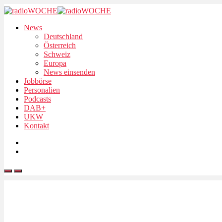
News
Deutschland
Österreich
Schweiz
Europa
News einsenden
Jobbörse
Personalien
Podcasts
DAB+
UKW
Kontakt