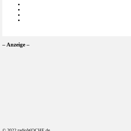
– Anzeige –
© 2022 radioWOCHE.de