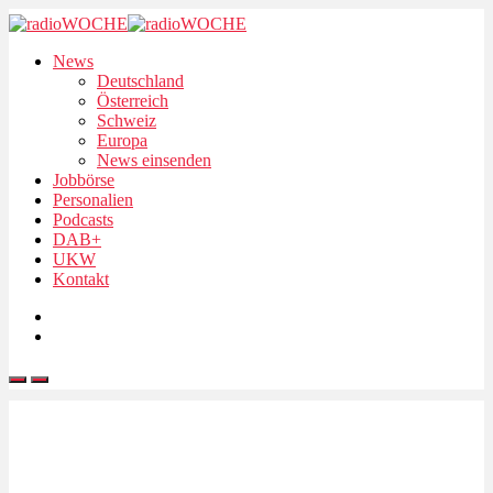
News
Deutschland
Österreich
Schweiz
Europa
News einsenden
Jobbörse
Personalien
Podcasts
DAB+
UKW
Kontakt