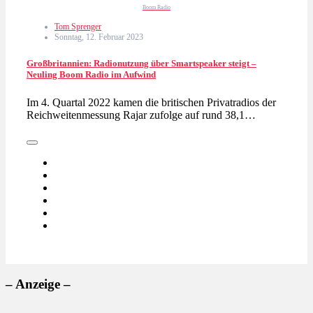
Boom Radio
Tom Sprenger
Sonntag, 12. Februar 2023
Großbritannien: Radionutzung über Smartspeaker steigt –
Neuling Boom Radio im Aufwind
Im 4. Quartal 2022 kamen die britischen Privatradios der
Reichweitenmessung Rajar zufolge auf rund 38,1…
– Anzeige –