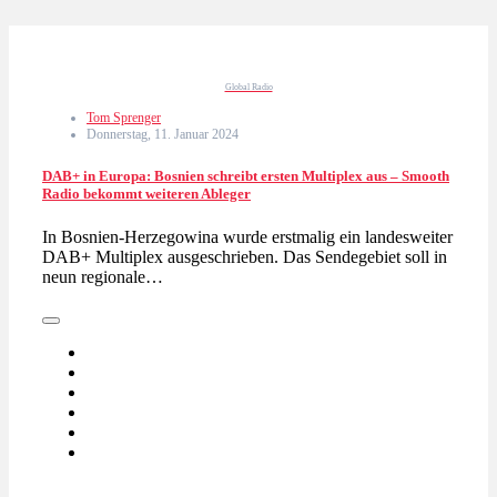
Global Radio
Tom Sprenger
Donnerstag, 11. Januar 2024
DAB+ in Europa: Bosnien schreibt ersten Multiplex aus – Smooth
Radio bekommt weiteren Ableger
In Bosnien-Herzegowina wurde erstmalig ein landesweiter
DAB+ Multiplex ausgeschrieben. Das Sendegebiet soll in
neun regionale…