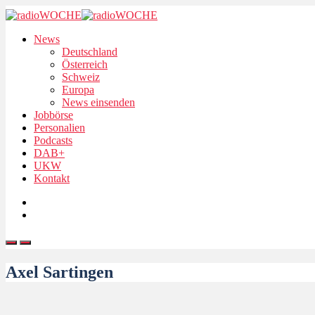
News
Deutschland
Österreich
Schweiz
Europa
News einsenden
Jobbörse
Personalien
Podcasts
DAB+
UKW
Kontakt
Axel Sartingen