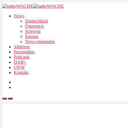
News
Deutschland
Österreich
Schweiz
Europa
News einsenden
Jobbörse
Personalien
Podcasts
DAB+
UKW
Kontakt