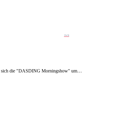
SWR
ert sich die "DASDING Morningshow" um…