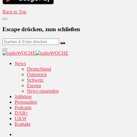
Back to Top
Escape drücken, zum schließen
News
Deutschland
Österreich
Schweiz
Europa
News einsenden
Jobbörse
Personalien
Podcasts
DAB+
UKW
Kontakt