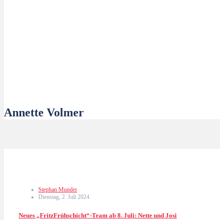
Annette Volmer
Stephan Munder
Dienstag, 2. Juli 2024
Neues „FritzFrühschicht“-Team ab 8. Juli: Nette und Josi