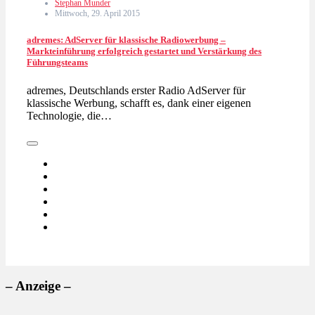
Stephan Munder
Mittwoch, 29. April 2015
adremes: AdServer für klassische Radiowerbung –
Markteinführung erfolgreich gestartet und Verstärkung des
Führungsteams
adremes, Deutschlands erster Radio AdServer für
klassische Werbung, schafft es, dank einer eigenen
Technologie, die…
– Anzeige –