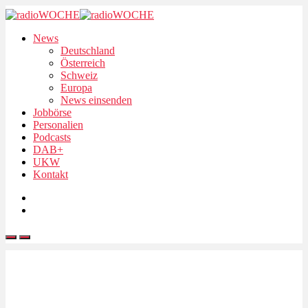
News
Deutschland
Österreich
Schweiz
Europa
News einsenden
Jobbörse
Personalien
Podcasts
DAB+
UKW
Kontakt