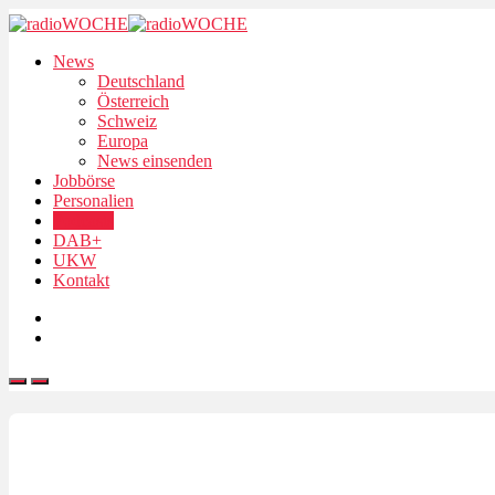
News
Deutschland
Österreich
Schweiz
Europa
News einsenden
Jobbörse
Personalien
Podcasts
DAB+
UKW
Kontakt