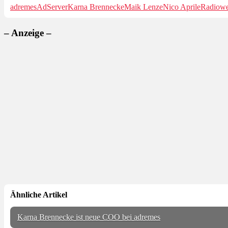
adremes
AdServer
Karna Brennecke
Maik Lenze
Nico Aprile
Radiow
– Anzeige –
Ähnliche Artikel
Karna Brennecke ist neue COO bei adremes