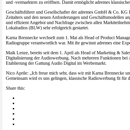
und -vermarktern zu eröffnen. Damit ermöglicht adremes klassische
Geschäftsführer und Gesellschafter der adremes GmbH & Co. KG Dr.
Zeitalters und den neuen Anforderungen und Geschäftsmodellen anp
und effizient Angebot und Nachfrage zwischen allen Marktteilnehm
Lokalradios (BLW) sehr erfolgreich gestartet.
Karna Brennecke wechselt zum 1. Mai als Head of Product Managemen
Radiogruppe verantwortlich war. Mit ihr gewinnt adremes eine Exp
Maik Lenze, bereits seit dem 1. April als Head of Marketing & Sal
Digitalisierung der Audiowerbung. Nach mehreren Funktionen bei AS&S
Etablierung der Gattung Audio Digital im Werbemarkt.
Nico Aprile: „Ich freue mich sehr, dass wir mit Karna Brennecke u
Gemeinsam wird es uns gelingen, klassische Radiowerbung fit für 
Share this: