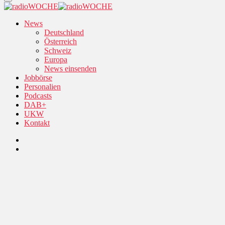
News
Deutschland
Österreich
Schweiz
Europa
News einsenden
Jobbörse
Personalien
Podcasts
DAB+
UKW
Kontakt