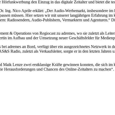
r Hörfunkwerbung den Einzug in das digitale Zeitalter und bietet die 
 Ing. Nico Aprile erklärt: „Der Audio-Werbemarkt, insbesondere im k
assen müssen. Hier setzen wir mit unserer langjährigen Erfahrung im
ern: Radiosendern, Audio-Publishern, Vermarktern und Agenturen.“ Di
t & Operations von Regiocast zu adremes, wo sie zuletzt als Leitern 
ertin im Aufbau und der Umsetzung neuer Geschäftsfelder für Medienpa
es bei adremes an Bord, verfügt über ein ausgezeichnetes Netzwerk in 
 Radio, zuletzt als Verkaufsleiter, sorgte er in den letzten Jahren u. 
nd Maik Lenze zwei erstklassige Kräfte gewinnen konnten, die sich im 
die Herausforderungen und Chancen des Online-Zeitalters zu machen“.