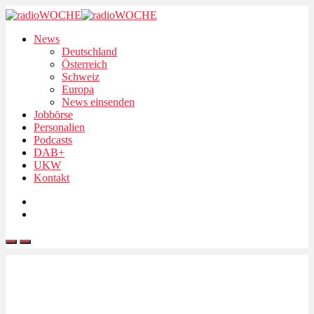
News
Deutschland
Österreich
Schweiz
Europa
News einsenden
Jobbörse
Personalien
Podcasts
DAB+
UKW
Kontakt