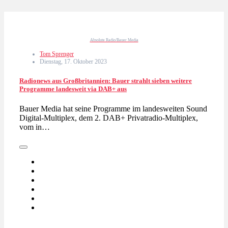
Absolute Radio/Bauer Media
Tom Sprenger
Dienstag, 17. Oktober 2023
Radionews aus Großbritannien: Bauer strahlt sieben weitere
Programme landesweit via DAB+ aus
Bauer Media hat seine Programme im landesweiten Sound
Digital-Multiplex, dem 2. DAB+ Privatradio-Multiplex,
vom in…