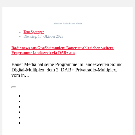
Absolute Radio/Bauer Media
Tom Sprenger
Dienstag, 17. Oktober 2023
Radionews aus Großbritannien: Bauer strahlt sieben weitere
Programme landesweit via DAB+ aus
Bauer Media hat seine Programme im landesweiten Sound
Digital-Multiplex, dem 2. DAB+ Privatradio-Multiplex,
vom in…