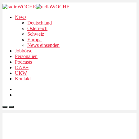
News
Deutschland
Österreich
Schweiz
Europa
News einsenden
Jobbörse
Personalien
Podcasts
DAB+
UKW
Kontakt