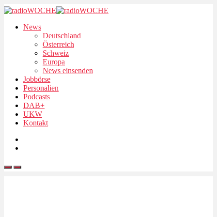
News
Deutschland
Österreich
Schweiz
Europa
News einsenden
Jobbörse
Personalien
Podcasts
DAB+
UKW
Kontakt