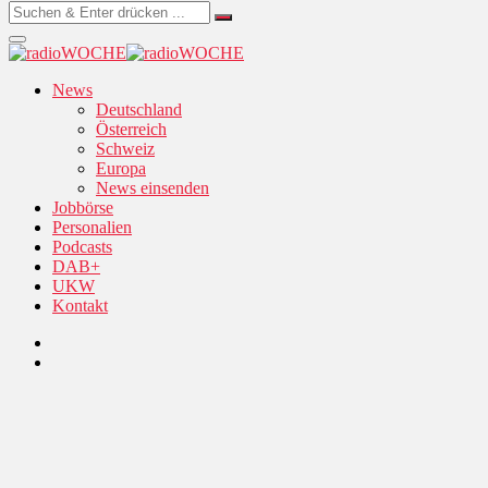
News
Deutschland
Österreich
Schweiz
Europa
News einsenden
Jobbörse
Personalien
Podcasts
DAB+
UKW
Kontakt