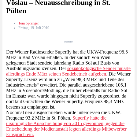
Vöslau – Neuausschreibung in St.
Pölten
Tom Sprenger
Freitag, 19. Juli 2019
Superfly
Der Wiener Radiosender Superfly hat die UKW-Frequenz 95,5
MHz in Bad Vöslau erhalten. In der südlich von Wien
gelegenen Stadt sendete jahrelang Radio Sol auf Basis von
Ausbildungsradiolizenzen. Der
sozialökologische Sender musste
allerdings Ende März seinen Sendebetrieb aufgeben.
Die Wiener
Superfly-Lizenz wird nun zu „Wien 98,3 MHZ und Teile des
Industrieviertels“ erweitert. Die parallel ausgeschriebene 105,1
MHz in Vösendorf/Mödling, die früher ebenfalls für Radio Sol
im Einsatz war, wurde hingegen nicht Superfly zugeordnet, da
dort laut Gutachten die Wiener Superfly-Frequenz 98,3 MHz
bestens zu empfangen ist.
Nochmal neu ausgeschrieben wurde unterdessen die UKW-
Frequenz 93,2 MHz in St. Pölten.
Superfly hatte die
ursprüngliche Ausschreibung von 2015 gewonnen, gegen die
Entscheidung der Medienanstalt legten allerdings Mitbewerber
Einspruch ein.