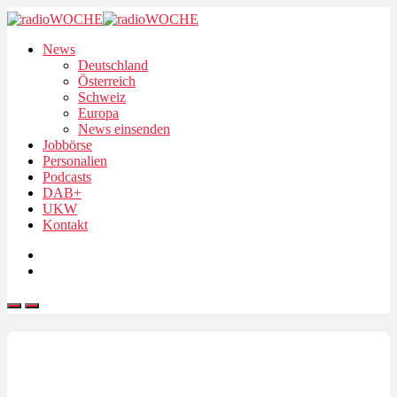
News
Deutschland
Österreich
Schweiz
Europa
News einsenden
Jobbörse
Personalien
Podcasts
DAB+
UKW
Kontakt