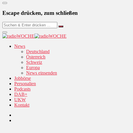
Escape drücken, zum schließen
News
Deutschland
Österreich
Schweiz
Europa
News einsenden
Jobbörse
Personalien
Podcasts
DAB+
UKW
Kontakt