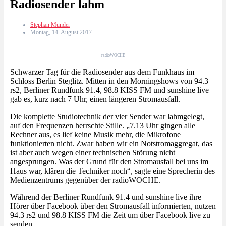
Radiosender lahm
Stephan Munder
Montag, 14. August 2017
radioWOCHE
Schwarzer Tag für die Radiosender aus dem Funkhaus im
Schloss Berlin Steglitz. Mitten in den Morningshows von 94.3
rs2, Berliner Rundfunk 91.4, 98.8 KISS FM und sunshine live
gab es, kurz nach 7 Uhr, einen längeren Stromausfall.
Die komplette Studiotechnik der vier Sender war lahmgelegt,
auf den Frequenzen herrschte Stille. „7.13 Uhr gingen alle
Rechner aus, es lief keine Musik mehr, die Mikrofone
funktionierten nicht. Zwar haben wir ein Notstromaggregat, das
ist aber auch wegen einer technischen Störung nicht
angesprungen. Was der Grund für den Stromausfall bei uns im
Haus war, klären die Techniker noch“, sagte eine Sprecherin des
Medienzentrums gegenüber der radioWOCHE.
Während der Berliner Rundfunk 91.4 und sunshine live ihre
Hörer über Facebook über den Stromausfall informierten, nutzen
94.3 rs2 und 98.8 KISS FM die Zeit um über Facebook live zu
senden.