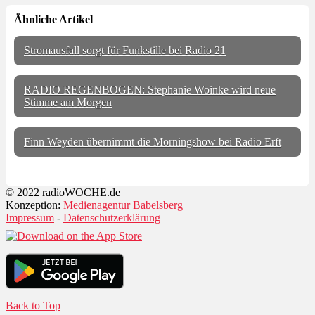
Ähnliche Artikel
Stromausfall sorgt für Funkstille bei Radio 21
RADIO REGENBOGEN: Stephanie Woinke wird neue
Stimme am Morgen
Finn Weyden übernimmt die Morningshow bei Radio Erft
© 2022 radioWOCHE.de
Konzeption:
Medienagentur Babelsberg
Impressum
-
Datenschutzerklärung
Back to Top