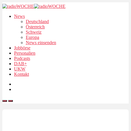
News
Deutschland
Österreich
Schweiz
Europa
News einsenden
Jobbörse
Personalien
Podcasts
DAB+
UKW
Kontakt