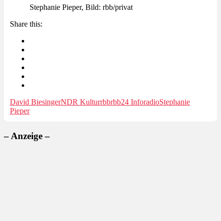
Stephanie Pieper, Bild: rbb/privat
Share this:
David Biesinger
NDR Kultur
rbb
rbb24 Inforadio
Stephanie
Pieper
– Anzeige –