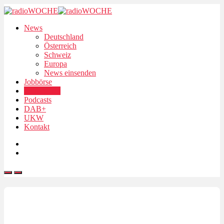
News
Deutschland
Österreich
Schweiz
Europa
News einsenden
Jobbörse
Personalien
Podcasts
DAB+
UKW
Kontakt