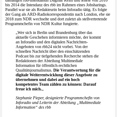
damaligen rbb-Intendantin Dagmar Reim und leitete von 2010
bis 2014 die Intendanz des rbb im Rahmen eines Jobsharings.
Parallel war sie als Redakteurin beim Inforadio tätig. Es folgte
der Gang als ARD-Radiokorrespondentin nach London, ehe sie
2018 zum NDR wechselte und dort zuletzt als stellvertretende
Programmchefin von NDR Kultur fungierte.
„Wer sich in Berlin und Brandenburg über das
aktuelle Geschehen informieren möchte, der kommt
an Inforadio und den digitalen Nachrichten-
Angeboten von rbb24 nicht vorbei. Von der
schnellen Nachricht über den einschätzenden
Podcast bis zur tiefgehenden Recherche stehen die
Redaktionen der Abteilung Multimediale
Information für öffentlich-rechtlichen
Qualitätsjournalismus.
Die Verantwortung für die
digitale Weiterentwicklung dieser Angebote zu
übernehmen und dabei auf ein hoch
kompetentes Team zählen zu können: Darauf
freue ich mich.
„
Stephanie Pieper, designierte Programmchefin von
Inforadio und Leiterin der Abteilung „Multimediale
Information“ des rbb