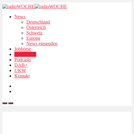
News
Deutschland
Österreich
Schweiz
Europa
News einsenden
Jobbörse
Personalien
Podcasts
DAB+
UKW
Kontakt