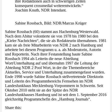
ihre Redaktionen auch in schwierigen Zeiten
konsequent crossmedial weiterentwickeln.“
Joachim Knuth, NDR Intendant.
Sabine Rossbach, Bild: NDR/Marcus Krüger
Sabine Rossbach (60) stammt aus Hachenburg/Westerwald.
Nach dem Abitur volontierte sie von 1978 bis 1980 bei den
„Kieler Nachrichten“, die sie als Redakteurin übernahmen. 1981
kam sie als freie Mitarbeiterin von NDR 2 nach Hamburg und
arbeitete bei diesem Programm u. a. als Moderatorin, Autorin
und Reporterin. Nach ihrer Festanstellung baute Sabine
Rossbach 1994 als Leiterin die neue Abteilung
Wort/Unterhaltung auf und übernahm 1997 die Leitung der
Abteilung NDR 2 Pool Wort, in der die Themenbereiche
Aktuelles, Service und Unterhaltung zusammengefasst wurden.
Ende 1998 wurde Sabine Rossbach stellvertretende Direktorin
und Leiterin des Programmbereichs Fernsehen im NDR
Landesfunkhaus Mecklenburg-Vorpommern in Schwerin. Seit
Oktober 2010 steht sie an der Spitze des NDR
Landesfunkhauses Hamburg und ist seit dem 1. September 2016
gleichzeitig Programmchefin des „Hamburg Journals“.
Share this: