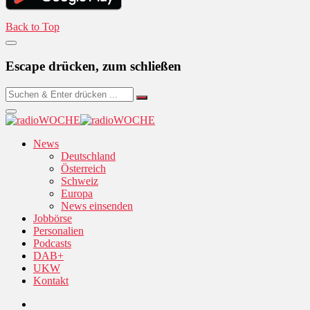
Back to Top
Escape drücken, zum schließen
News
Deutschland
Österreich
Schweiz
Europa
News einsenden
Jobbörse
Personalien
Podcasts
DAB+
UKW
Kontakt