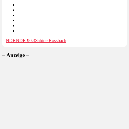
NDR
NDR 90.3
Sabine Rossbach
– Anzeige –