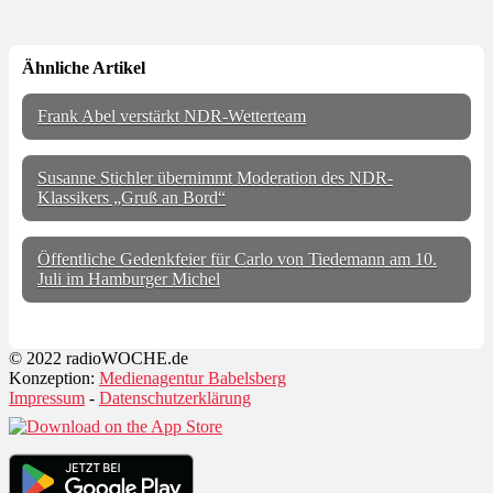
Ähnliche Artikel
Frank Abel verstärkt NDR-Wetterteam
Susanne Stichler übernimmt Moderation des NDR-
Klassikers „Gruß an Bord“
Öffentliche Gedenkfeier für Carlo von Tiedemann am 10.
Juli im Hamburger Michel
© 2022 radioWOCHE.de
Konzeption:
Medienagentur Babelsberg
Impressum
-
Datenschutzerklärung