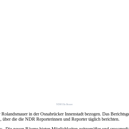
NDR/Ulla Brauer
olandsmauer in der Osnabrücker Innenstadt bezogen. Das Berichtsgebi
, über die die NDR Reporterinnen und Reporter täglich berichten.
e: „Die neuen Räume bieten Möglichkeiten zeitgemäßer und crossmedi