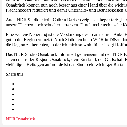
Osnabrück können nun noch besser aus einer Hand über die wicht
Flächenbedarf reduziert und damit Unterhalts- und Betriebskosten 
Auch NDR Studioleiterin Cathrin Bartsch zeigt sich begeistert: „I
unsere Themen noch schneller umsetzen. Durch mehr technische Kap
Eine weitere Neuerung ist die Verstärkung des Teams durch Anke H
gut in der Region vernetzt. Nach Stationen beim WDR in Düsseldo
die Region zu berichten, in der ich mich so wohl fühle,“ sagt Hoff
Das NDR Studio Osnabrück informiert gemeinsam mit den NDR Kor
Themen aus der Region Osnabrück, dem Emsland, der Grafschaft
vielfältigen Beiträgen auf ndr.de ist das Studio ein wichtiger Bestand
Share this:
NDR
Osnabrück