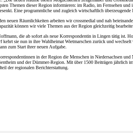
igsten Themen dieser Region informieren: im Radio, im Fernsehen un
gesenkt. Eine programmliche und zugleich wirtschaftlich überzeugende
n den neuen Räumlichkeiten arbeiten wir crossmedial und nah beieinan
azität können wir viele Themen aus der Region gleichzeitig bearbeite
offmann, die ab sofort als neue Korrespondentin in Lingen tätig ist.
rf kehrt sie nun in ihre Wahlheimat Wietmarschen zurück und wechse
mann zum Start ihrer neuen Aufgabe.
respondentinnen in der Region die Menschen in Niedersachsen und N
 Bentheim und der Dümmer-Region. Mit über 1500 Beiträgen jährlic
teil der regionalen Berichterstattung.