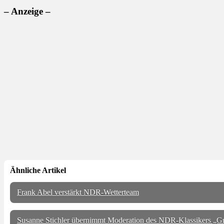
– Anzeige –
Ähnliche Artikel
Frank Abel verstärkt NDR-Wetterteam
Susanne Stichler übernimmt Moderation des NDR-Klassikers „G