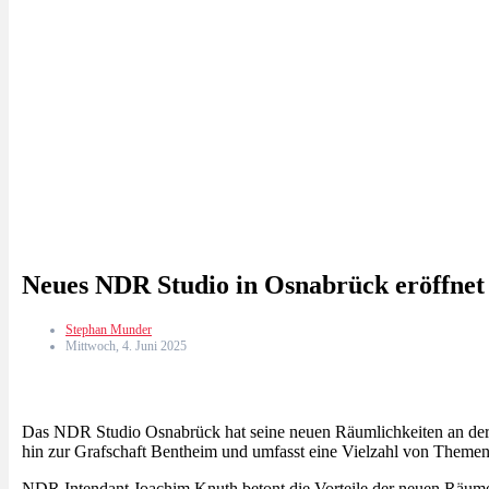
Neues NDR Studio in Osnabrück eröffnet
Stephan Munder
Mittwoch, 4. Juni 2025
Das NDR Studio Osnabrück hat seine neuen Räumlichkeiten an der R
hin zur Grafschaft Bentheim und umfasst eine Vielzahl von Themen
NDR Intendant Joachim Knuth betont die Vorteile der neuen Räum