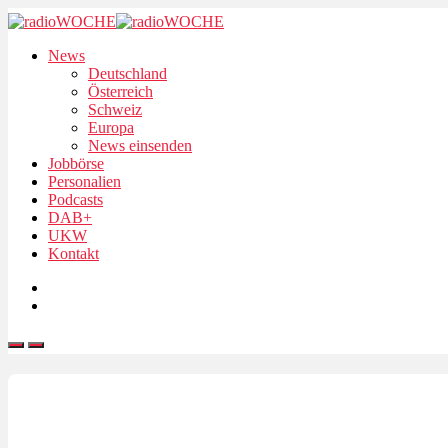
News
Deutschland
Österreich
Schweiz
Europa
News einsenden
Jobbörse
Personalien
Podcasts
DAB+
UKW
Kontakt