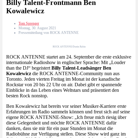
Billy Talent-Frontmann Ben
Kowalewicz
Tom Sprenger
Montag, 30. August 2021
Pressemitteilung von ROCK ANTENNE
ROCK ANTENNE/Dustin Rabin
ROCK ANTENNE startet am 24. September die erste exklusive
internationale Radioshow in englischer Sprache: Mit „Louder
than the DJ“ begeistert
Billy Talent-Leadsänger Ben
Kowalewicz
die ROCK ANTENNE-Community nun aus
Toronto. Jeden vierten Freitag im Monat ist der kanadische
Rockstar von 20 bis 22 Uhr on air. Dabei gibt er spannende
Einblicke in das Leben eines Weltstars und präsentiert den
besten Rock nonstop.
Ben Kowalewicz hat bereits vor seiner Musiker-Karriere erste
Erfahrungen im Radio sammeln können und freut sich auf seine
eigene ROCK ANTENNE-Show: „Ich freue mich riesig über
diese Gelegenheit und möchte ROCK ANTENNE dafür
danken, dass sie mir für ein paar Stunden im Monat die
Radiobühne zur Verfügung stellen. Diese Show wird ganz im