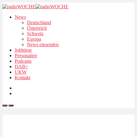
News
Deutschland
Österreich
Schweiz
Europa
News einsenden
Jobbörse
Personalien
Podcasts
DAB+
UKW
Kontakt