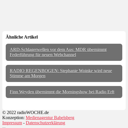
Ähnliche Artikel
ARD-Schlagerwellen vor dem Aus: MDR übernimmt
Federführung für neuen Webchannel
RADIO REGENBOGEN: Stephanie Woinke wird neue
Stimme am Morgen
Finn Weyden übernimmt die Morningshow bei Radio Erft
© 2022 radioWOCHE.de
Konzeption:
Medienagentur Babelsberg
Impressum
-
Datenschutzerklärung