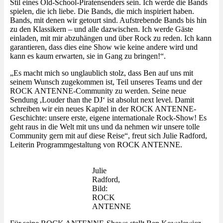
Stil eines Old-School-Piratensenders sein. Ich werde die Bands
spielen, die ich liebe. Die Bands, die mich inspiriert haben.
Bands, mit denen wir getourt sind. Aufstrebende Bands bis hin
zu den Klassikern – und alle dazwischen. Ich werde Gäste
einladen, mit mir abzuhängen und über Rock zu reden. Ich kann
garantieren, dass dies eine Show wie keine andere wird und
kann es kaum erwarten, sie in Gang zu bringen!“.
„Es macht mich so unglaublich stolz, dass Ben auf uns mit
seinem Wunsch zugekommen ist, Teil unseres Teams und der
ROCK ANTENNE-Community zu werden. Seine neue
Sendung ,Louder than the DJ‘ ist absolut next level. Damit
schreiben wir ein neues Kapitel in der ROCK ANTENNE-
Geschichte: unsere erste, eigene internationale Rock-Show! Es
geht raus in die Welt mit uns und da nehmen wir unsere tolle
Community gern mit auf diese Reise“, freut sich Julie Radford,
Leiterin Programmgestaltung von ROCK ANTENNE.
Julie
Radford,
Bild:
ROCK
ANTENNE