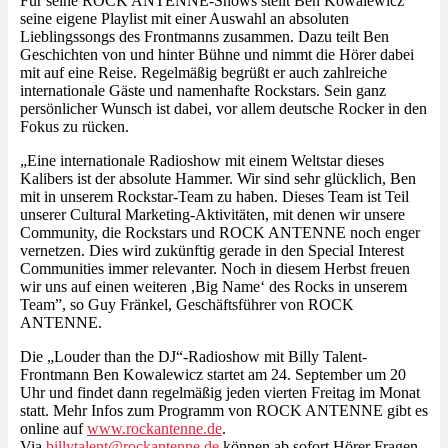
Für seine ROCK ANTENNE-Shows stellt Ben Kowalewicz
seine eigene Playlist mit einer Auswahl an absoluten
Lieblingssongs des Frontmanns zusammen. Dazu teilt Ben
Geschichten von und hinter Bühne und nimmt die Hörer dabei
mit auf eine Reise. Regelmäßig begrüßt er auch zahlreiche
internationale Gäste und namenhafte Rockstars. Sein ganz
persönlicher Wunsch ist dabei, vor allem deutsche Rocker in den
Fokus zu rücken.
„Eine internationale Radioshow mit einem Weltstar dieses
Kalibers ist der absolute Hammer. Wir sind sehr glücklich, Ben
mit in unserem Rockstar-Team zu haben. Dieses Team ist Teil
unserer Cultural Marketing-Aktivitäten, mit denen wir unsere
Community, die Rockstars und ROCK ANTENNE noch enger
vernetzen. Dies wird zukünftig gerade in den Special Interest
Communities immer relevanter. Noch in diesem Herbst freuen
wir uns auf einen weiteren ,Big Name‘ des Rocks in unserem
Team”, so Guy Fränkel, Geschäftsführer von ROCK
ANTENNE.
Die „Louder than the DJ“-Radioshow mit Billy Talent-
Frontmann Ben Kowalewicz startet am 24. September um 20
Uhr und findet dann regelmäßig jeden vierten Freitag im Monat
statt. Mehr Infos zum Programm von ROCK ANTENNE gibt es
online auf
www.rockantenne.de
.
Via
billytalent@rockantenne.de
können ab sofort Hörer Fragen