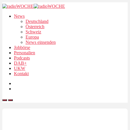
News
Deutschland
Österreich
Schweiz
Europa
News einsenden
Jobbörse
Personalien
Podcasts
DAB+
UKW
Kontakt