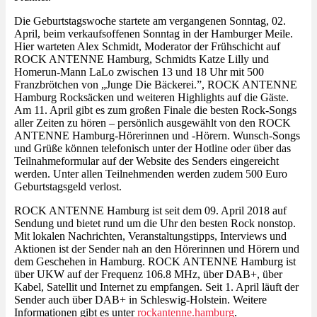
Die Geburtstagswoche startete am vergangenen Sonntag, 02.
April, beim verkaufsoffenen Sonntag in der Hamburger Meile.
Hier warteten Alex Schmidt, Moderator der Frühschicht auf
ROCK ANTENNE Hamburg, Schmidts Katze Lilly und
Homerun-Mann LaLo zwischen 13 und 18 Uhr mit 500
Franzbrötchen von „Junge Die Bäckerei.”, ROCK ANTENNE
Hamburg Rocksäcken und weiteren Highlights auf die Gäste.
Am 11. April gibt es zum großen Finale die besten Rock-Songs
aller Zeiten zu hören – persönlich ausgewählt von den ROCK
ANTENNE Hamburg-Hörerinnen und -Hörern. Wunsch-Songs
und Grüße können telefonisch unter der Hotline oder über das
Teilnahmeformular auf der Website des Senders eingereicht
werden. Unter allen Teilnehmenden werden zudem 500 Euro
Geburtstagsgeld verlost.
ROCK ANTENNE Hamburg ist seit dem 09. April 2018 auf
Sendung und bietet rund um die Uhr den besten Rock nonstop.
Mit lokalen Nachrichten, Veranstaltungstipps, Interviews und
Aktionen ist der Sender nah an den Hörerinnen und Hörern und
dem Geschehen in Hamburg. ROCK ANTENNE Hamburg ist
über UKW auf der Frequenz 106.8 MHz, über DAB+, über
Kabel, Satellit und Internet zu empfangen. Seit 1. April läuft der
Sender auch über DAB+ in Schleswig-Holstein. Weitere
Informationen gibt es unter
rockantenne.hamburg
.