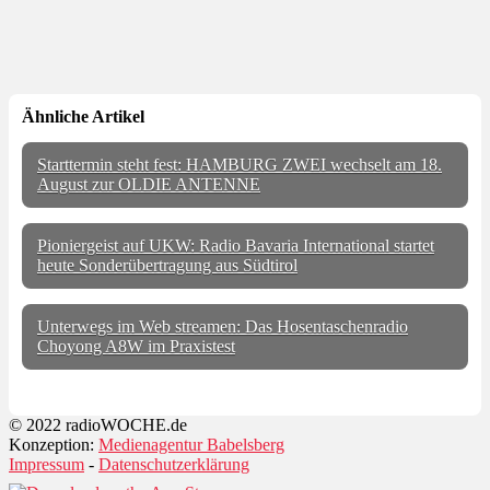
Ähnliche Artikel
Starttermin steht fest: HAMBURG ZWEI wechselt am 18.
August zur OLDIE ANTENNE
Pioniergeist auf UKW: Radio Bavaria International startet
heute Sonderübertragung aus Südtirol
Unterwegs im Web streamen: Das Hosentaschenradio
Choyong A8W im Praxistest
© 2022 radioWOCHE.de
Konzeption:
Medienagentur Babelsberg
Impressum
-
Datenschutzerklärung