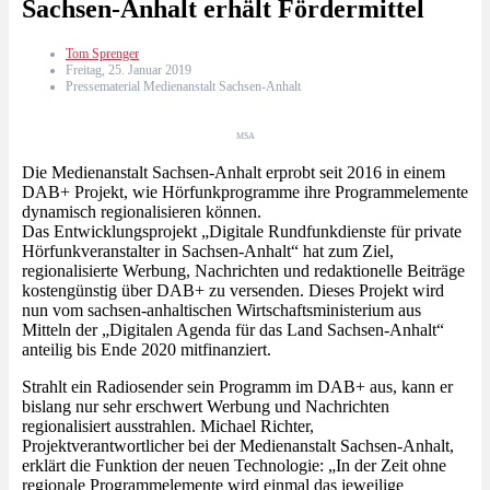
Sachsen-Anhalt erhält Fördermittel
Tom Sprenger
Freitag, 25. Januar 2019
Pressematerial Medienanstalt Sachsen-Anhalt
MSA
Die Medienanstalt Sachsen-Anhalt erprobt seit 2016 in einem
DAB+ Projekt, wie Hörfunkprogramme ihre Programmelemente
dynamisch regionalisieren können.
Das Entwicklungsprojekt „Digitale Rundfunkdienste für private
Hörfunkveranstalter in Sachsen-Anhalt“ hat zum Ziel,
regionalisierte Werbung, Nachrichten und redaktionelle Beiträge
kostengünstig über DAB+ zu versenden. Dieses Projekt wird
nun vom sachsen-anhaltischen Wirtschaftsministerium aus
Mitteln der „Digitalen Agenda für das Land Sachsen-Anhalt“
anteilig bis Ende 2020 mitfinanziert.
Strahlt ein Radiosender sein Programm im DAB+ aus, kann er
bislang nur sehr erschwert Werbung und Nachrichten
regionalisiert ausstrahlen. Michael Richter,
Projektverantwortlicher bei der Medienanstalt Sachsen-Anhalt,
erklärt die Funktion der neuen Technologie: „In der Zeit ohne
regionale Programmelemente wird einmal das jeweilige