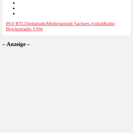
89.0 RTL
Digitalradio
Medienanstalt Sachsen-Anhalt
Radio
Brocken
radio SAW
– Anzeige –