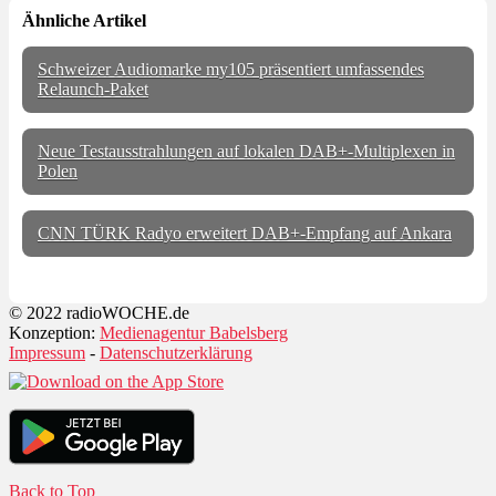
Ähnliche Artikel
Schweizer Audiomarke my105 präsentiert umfassendes
Relaunch-Paket
Neue Testausstrahlungen auf lokalen DAB+-Multiplexen in
Polen
CNN TÜRK Radyo erweitert DAB+-Empfang auf Ankara
© 2022 radioWOCHE.de
Konzeption:
Medienagentur Babelsberg
Impressum
-
Datenschutzerklärung
Back to Top