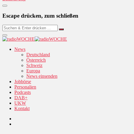
Escape drücken, zum schließen
News
Deutschland
Österreich
Schweiz
Europa
News einsenden
Jobbörse
Personalien
Podcasts
DAB+
UKW
Kontakt