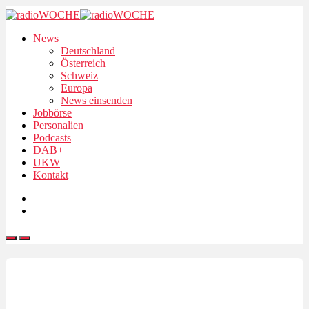
News
Deutschland
Österreich
Schweiz
Europa
News einsenden
Jobbörse
Personalien
Podcasts
DAB+
UKW
Kontakt