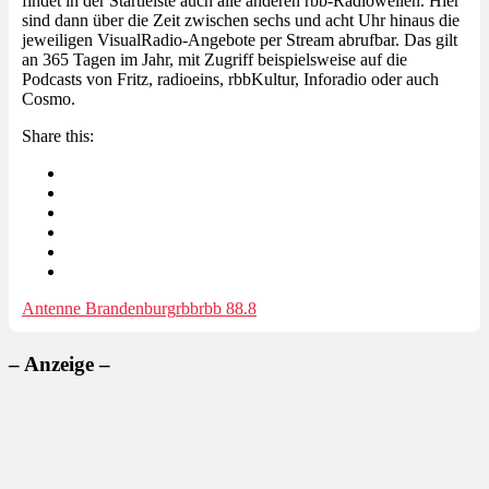
findet in der Startleiste auch alle anderen rbb-Radiowellen. Hier
sind dann über die Zeit zwischen sechs und acht Uhr hinaus die
jeweiligen VisualRadio-Angebote per Stream abrufbar. Das gilt
an 365 Tagen im Jahr, mit Zugriff beispielsweise auf die
Podcasts von Fritz, radioeins, rbbKultur, Inforadio oder auch
Cosmo.
Share this:
Antenne Brandenburg
rbb
rbb 88.8
– Anzeige –