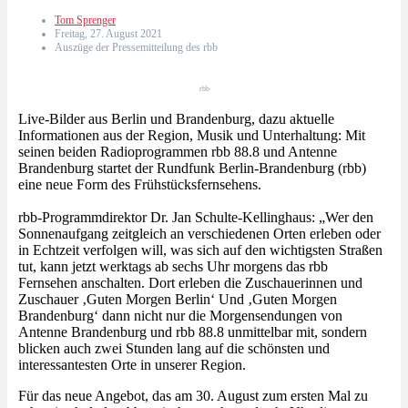
Tom Sprenger
Freitag, 27. August 2021
Auszüge der Pressemitteilung des rbb
rbb
Live-Bilder aus Berlin und Brandenburg, dazu aktuelle
Informationen aus der Region, Musik und Unterhaltung: Mit
seinen beiden Radioprogrammen rbb 88.8 und Antenne
Brandenburg startet der Rundfunk Berlin-Brandenburg (rbb)
eine neue Form des Frühstücksfernsehens.
rbb-Programmdirektor Dr. Jan Schulte-Kellinghaus: „Wer den
Sonnenaufgang zeitgleich an verschiedenen Orten erleben oder
in Echtzeit verfolgen will, was sich auf den wichtigsten Straßen
tut, kann jetzt werktags ab sechs Uhr morgens das rbb
Fernsehen anschalten. Dort erleben die Zuschauerinnen und
Zuschauer ‚Guten Morgen Berlin‘ Und ‚Guten Morgen
Brandenburg‘ dann nicht nur die Morgensendungen von
Antenne Brandenburg und rbb 88.8 unmittelbar mit, sondern
blicken auch zwei Stunden lang auf die schönsten und
interessantesten Orte in unserer Region.
Für das neue Angebot, das am 30. August zum ersten Mal zu