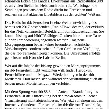
schönsten Ecken des Landes. Livestreams aus Radiostudios gibt
es an vielen Stellen im Netz, auch beim rbb. Wir bringen die
Sendungen jetzt aus dem Radio direkt ins Fernsehen und
reichern sie mit aktuellen Livebildern aus der ‚echten‘ Welt an.“
Das Radio im rbb Fernsehen ist eine Weiterentwicklung des
bereits seit 2017 bestehenden „RadioFlow“ des rbb, der exklusiv
für das Netz konzipierten Bebilderung von Radiosendungen. Sie
konnte bislang auf HbbTV-fähigen Geräten über die rote Taste
auf der Fernbedienung abgerufen werden. Das neue
Morgenprogramm bedarf keiner besonderen technischen
Vorkehrungen, sondern steht auf allen Geräten zur Verfügung,
die das rbb Fernsehen zeigen können. Die Umsetzung erfolgte
gemeinsam mit Konsole Labs in Berlin.
Wer auf die Inhalte des bislang gewohnten Morgenprogramms
im rbb Fernsehen nicht verzichten will, findet Tierdokus,
Fernsehfilme und die Magazin-Wiederholungen in der rbb-
Mediathek. Dort lassen sich während der Ausstrahlung auch die
beiden neuen Morgensendungen verfolgen.
Mit dem Sprung von rbb 88.8 und Antenne Brandenburg ins
Fernsehen ist die Entwicklung bei den rbb-Radios in Sachen
Visualisierung nicht abgeschlossen. Wer jetzt auf einem mit dem
Internet verbundenen Fernseher beim rbb die rote Taste drückt,