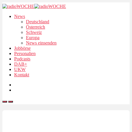
News
Deutschland
Österreich
Schweiz
Europa
News einsenden
Jobbörse
Personalien
Podcasts
DAB+
UKW
Kontakt