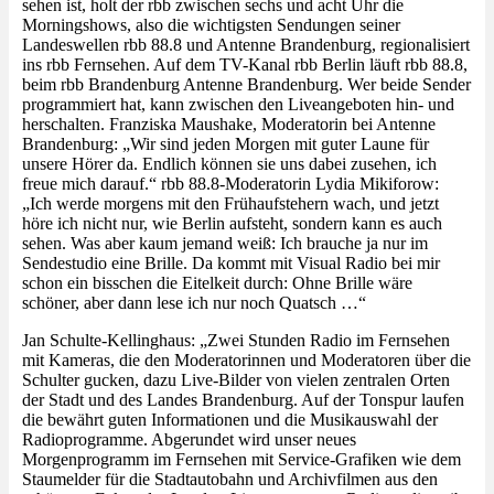
sehen ist, holt der rbb zwischen sechs und acht Uhr die
Morningshows, also die wichtigsten Sendungen seiner
Landeswellen rbb 88.8 und Antenne Brandenburg, regionalisiert
ins rbb Fernsehen. Auf dem TV-Kanal rbb Berlin läuft rbb 88.8,
beim rbb Brandenburg Antenne Brandenburg. Wer beide Sender
programmiert hat, kann zwischen den Liveangeboten hin- und
herschalten. Franziska Maushake, Moderatorin bei Antenne
Brandenburg: „Wir sind jeden Morgen mit guter Laune für
unsere Hörer da. Endlich können sie uns dabei zusehen, ich
freue mich darauf.“ rbb 88.8-Moderatorin Lydia Mikiforow:
„Ich werde morgens mit den Frühaufstehern wach, und jetzt
höre ich nicht nur, wie Berlin aufsteht, sondern kann es auch
sehen. Was aber kaum jemand weiß: Ich brauche ja nur im
Sendestudio eine Brille. Da kommt mit Visual Radio bei mir
schon ein bisschen die Eitelkeit durch: Ohne Brille wäre
schöner, aber dann lese ich nur noch Quatsch …“
Jan Schulte-Kellinghaus: „Zwei Stunden Radio im Fernsehen
mit Kameras, die den Moderatorinnen und Moderatoren über die
Schulter gucken, dazu Live-Bilder von vielen zentralen Orten
der Stadt und des Landes Brandenburg. Auf der Tonspur laufen
die bewährt guten Informationen und die Musikauswahl der
Radioprogramme. Abgerundet wird unser neues
Morgenprogramm im Fernsehen mit Service-Grafiken wie dem
Staumelder für die Stadtautobahn und Archivfilmen aus den